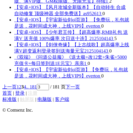
版、满VIP版、GM权限版、无限元宝】
待续1
2
【安卓+IOS】【风月攻城全新版本】【自动转生 合成
自动修复 顶级神器 全部免费送】
as952613
0
【安卓+IOS】【宇宙新仙剑ol页游】 【免费玩，礼包就
是送，花时间成大神，上线VIP9】
everton
0
【安卓+IOS】【少年君王传】【超高爆率,RMB礼包 送
满V 送充值 100%爆率 次日送十连】
2125104143
5
【安卓+IOS】【剑侠奇缘】【上古战歌】超高爆率上线
满V超变返利登录签到送海量元宝
2125104143
0
《双端》《问道公益服》《送太极+改12套+朱雀+5000
充值卡+每日签到送1E元宝》
亲亲1
0
【安卓+IOS】【宇宙新仙剑ol页游】【免费玩，礼包就
是送，花时间成大神，上线VIP9】
everton
0
上一页
1
2
3
4
.. 181
/ 181 页
下一页
首页
|
登录
|
注册
标准版
|
触屏版
|
电脑版
|
客户端
© Comsenz Inc.